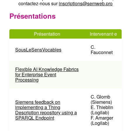
contactez-nous sur
inscriptions@semweb.pro
Présentations
Présentation
Intervenant⋅e
C.
SousLeSensVocables
Fauconnet
Flexible AI Knowledge Fabrics
for Enterprise Event
Processing
C. Glomb
Siemens feedback on
(Siemens)
implementing a Thing
E. Thieblin
Description repository using a
(Logilab)
SPARQL Endpoint
F. Amarger
(Logilab)