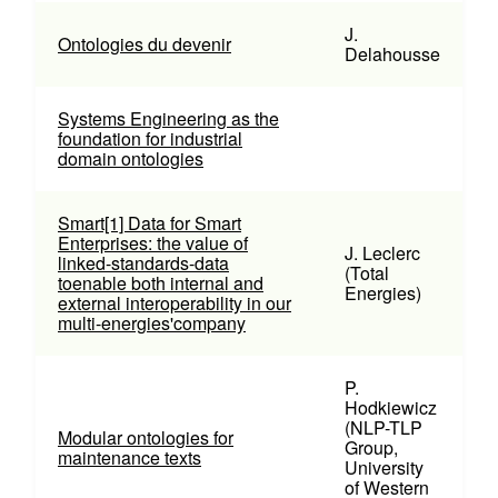
J.
Ontologies du devenir
Delahousse
Systems Engineering as the
foundation for industrial
domain ontologies
Smart[1] Data for Smart
Enterprises: the value of
J. Leclerc
linked-standards-data
(Total
toenable both internal and
Energies)
external interoperability in our
multi-energies'company
P.
Hodkiewicz
(NLP-TLP
Modular ontologies for
Group,
maintenance texts
University
of Western