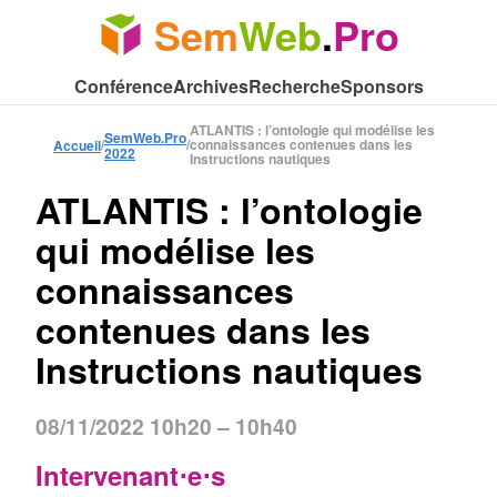
Sem
Web
.
Pro
Conférence
Archives
Recherche
Sponsors
ATLANTIS : l’ontologie qui modélise les
SemWeb.Pro
/
/
connaissances contenues dans les
Accueil
2022
Instructions nautiques
ATLANTIS : l’ontologie
qui modélise les
connaissances
contenues dans les
Instructions nautiques
08/11/2022
10h20
–
10h40
Intervenant⋅e⋅s